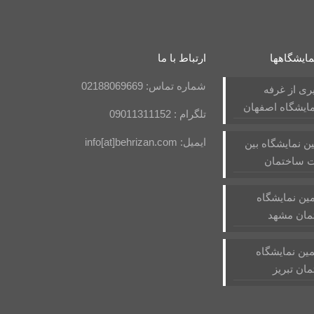
مایشگاهها
ارتباط با ما
شماره تماس: 02188069669
ی از غرفه
مایشگاه اصفهان
تلگرام : 09011311152
ایمیل: info[at]behrizan.com
ن نمایشگاه بین
ت ساختمان
ن نمایشگاه
ان مشهد
ین نمایشگاه
ن تبریز