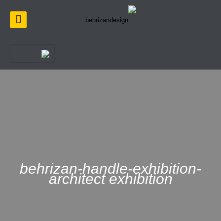
behrizan-handle-exhibition-
architect exhibition